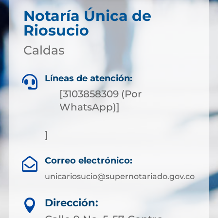
Notaría Única de
Riosucio
Caldas
Líneas de atención:

[3103858309 (Por
WhatsApp)]
]
Correo electrónico:

unicariosucio@supernotariado.gov.co
Dirección:
