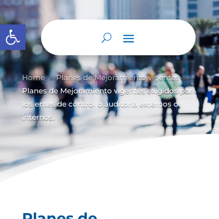
Abrir barra de herramientas
Home
Planes de Mejoramiento vigentes
9
9
Planes de Mejoramiento vigentes exigidos por
los entes de control o auditoría externos o
internos.
Planes de