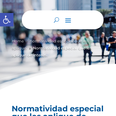
Abrir barra de herramientas
Home
normatividad especial que les
9
aplique.
Normatividad especial que les
9
aplique de interés.
Normatividad especial