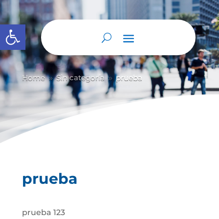
Abrir barra de herramientas
Home
Sin categoría
prueba
9
9
prueba
prueba 123