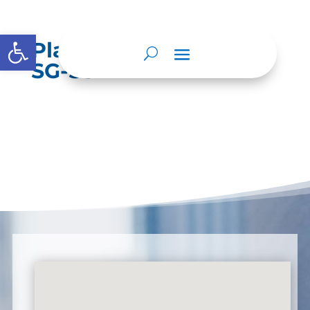
Abrir barra de herramientas
Plan de Trabajo Anual
SG-SST