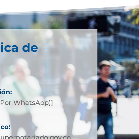
ica de
ión:
(Por WhatsApp)]
ico:
upernotariado.gov.co