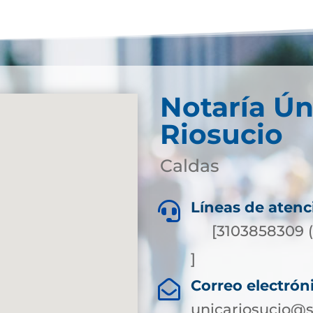
Notaría Ún
Riosucio
Caldas
Líneas de atenc

[3103858309 
]
Correo electrón

unicariosucio@s