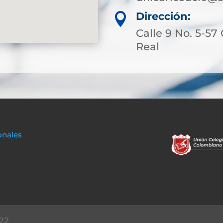
Dirección:

Calle 9 No. 5-57
Real
onales
22