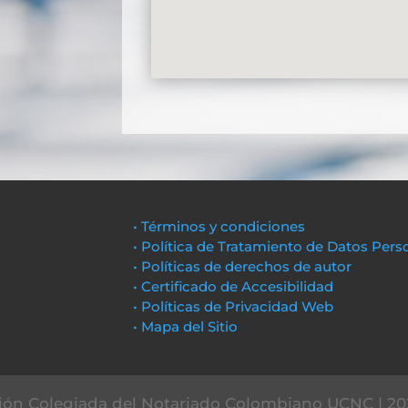
• Términos y condiciones
• Política de Tratamiento de Datos Pers
• Políticas de derechos de autor
• Certificado de Accesibilidad
• Políticas de Privacidad Web
• Mapa del Sitio
ón Colegiada del Notariado Colombiano UCNC | 20