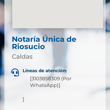
Notaría Única de
Riosucio
Caldas
Líneas de atención:

[3103858309 (Por
WhatsApp)]
]