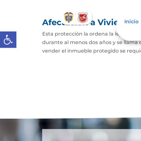
Afectación a Vivienda f
Inicio
Abrir barra de herramientas
Esta protección la ordena la ley sobre 
durante al menos dos años y se llama
vender el inmueble protegido se requie