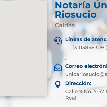
Notaría Ún
Riosucio
Caldas
Líneas de atenc

[3103858309 
]
Correo electrón

unicariosucio@s
Dirección:

Calle 9 No. 5-57
Real