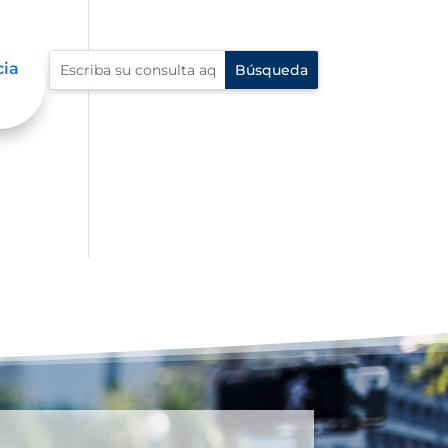
cia
al