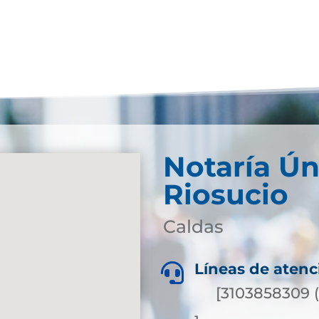
Notaría Ún
Riosucio
Caldas
Líneas de atenc

[3103858309 