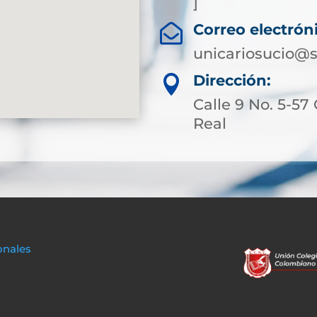
]
Correo electrón

unicariosucio@s
Dirección:

Calle 9 No. 5-57
Real
onales