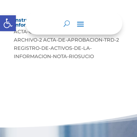
Abrir barra de herramientas
Instrumentos de gestión de la
información.
ACTA-CONFORMACION-COMITE-DE-
ARCHIVO-2 ACTA-DE-APROBACION-TRD-2
REGISTRO-DE-ACTIVOS-DE-LA-
INFORMACION-NOTA-RIOSUCIO