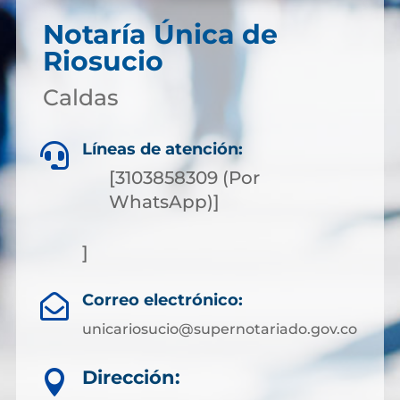
Notaría Única de
Riosucio
Caldas
Líneas de atención:

[3103858309 (Por
WhatsApp)]
]
Correo electrónico:

unicariosucio@supernotariado.gov.co
Dirección:
