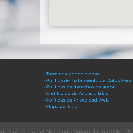
• Términos y condiciones
• Política de Tratamiento de Datos Pers
• Políticas de derechos de autor
• Certificado de Accesibilidad
• Políticas de Privacidad Web
• Mapa del Sitio
ón Colegiada del Notariado Colombiano UCNC | 20