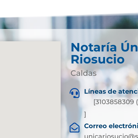
Notaría Ún
Riosucio
Caldas
Líneas de atenc

[3103858309 
]
Correo electrón

unicariosucio@s