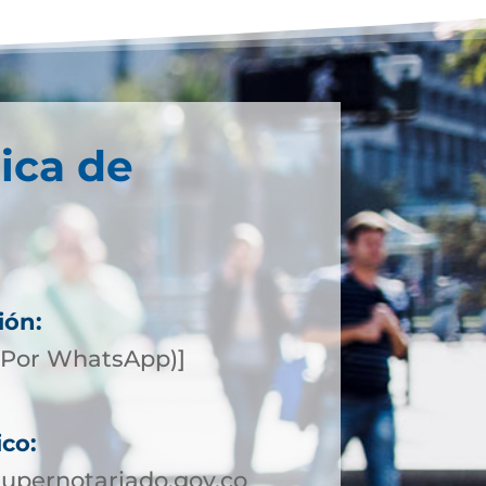
ica de
ión:
(Por WhatsApp)]
ico:
upernotariado.gov.co