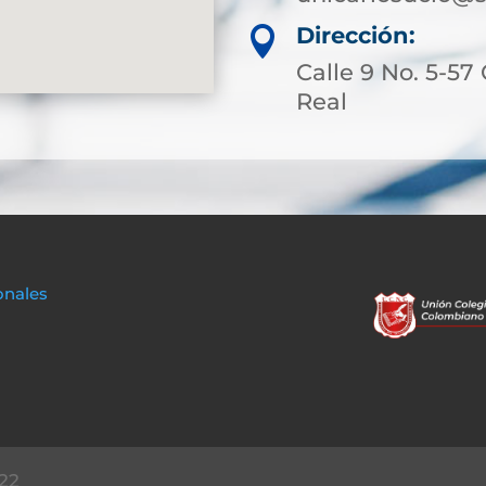
Dirección:

Calle 9 No. 5-57
Real
onales
22