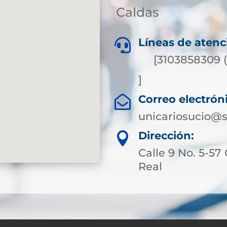
Caldas
Líneas de atenc

[3103858309 
]
Correo electrón

unicariosucio@s
Dirección:

Calle 9 No. 5-57
Real