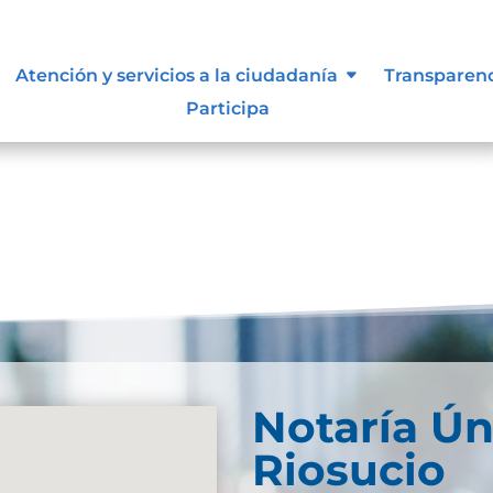
es.
Atención y servicios a la ciudadanía
Transparen
Participa
Notaría Ún
Riosucio