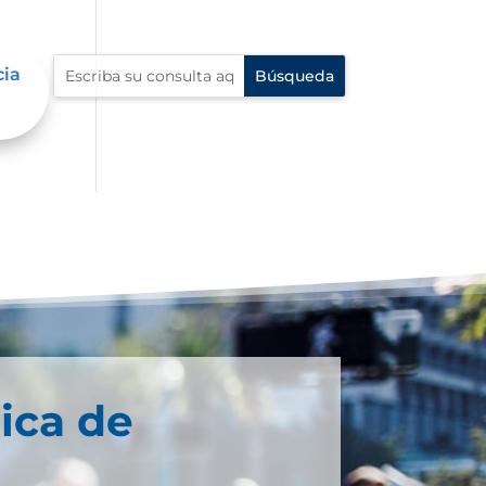
cia
ica de