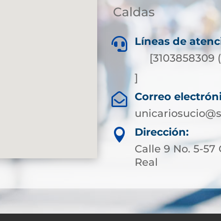
Caldas
Líneas de atenc

[3103858309 
]
Correo electrón

unicariosucio@s
Dirección:

Calle 9 No. 5-57
Real