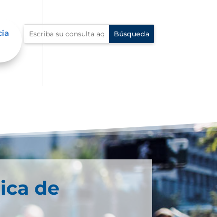
cia
ica de