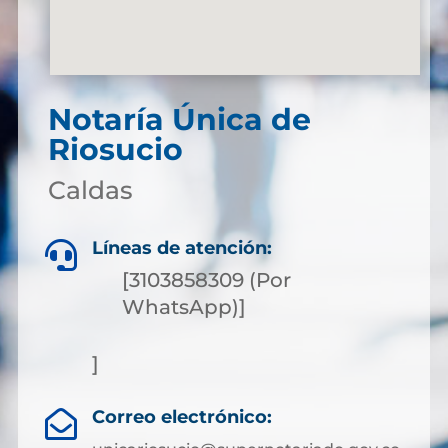
Notaría Única de
Riosucio
Caldas
Líneas de atención:

[3103858309 (Por
WhatsApp)]
]
Correo electrónico:
