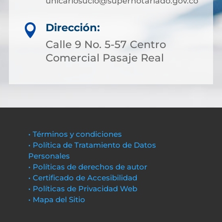
unicariosucio@supernotariado.gov.co
Dirección:

Calle 9 No. 5-57 Centro
Comercial Pasaje Real
• Términos y condiciones
• Política de Tratamiento de Datos
Personales
• Políticas de derechos de autor
• Certificado de Accesibilidad
• Políticas de Privacidad Web
• Mapa del Sitio