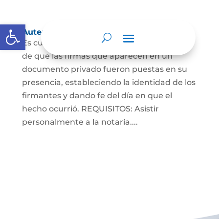
Abrir barra de herramientas
Autenticaciones
Es cuando el notario da testimonio escrito
de que las firmas que aparecen en un
documento privado fueron puestas en su
presencia, estableciendo la identidad de los
firmantes y dando fe del día en que el
hecho ocurrió. REQUISITOS: Asistir
personalmente a la notaría....