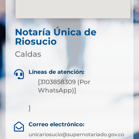
Notaría Única de
Riosucio
Caldas
Líneas de atención:

[3103858309 (Por
WhatsApp)]
]
Correo electrónico:

unicariosucio@supernotariado.gov.co