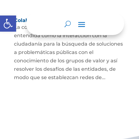
Abrir barra de herramientas
Colaboración e innovación abierta
La colaboración e innovación abierta es
entendida como la interacción con la
ciudadanía para la búsqueda de soluciones
a problemáticas públicas con el
conocimiento de los grupos de valor y así
resolver los desafíos de las entidades, de
modo que se establezcan redes de...