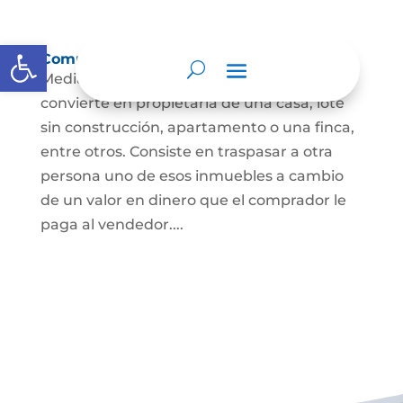
Abrir barra de herramientas
Compraventa de inmuebles
Mediante este contrato, una persona se
convierte en propietaria de una casa, lote
sin construcción, apartamento o una finca,
entre otros. Consiste en traspasar a otra
persona uno de esos inmuebles a cambio
de un valor en dinero que el comprador le
paga al vendedor....