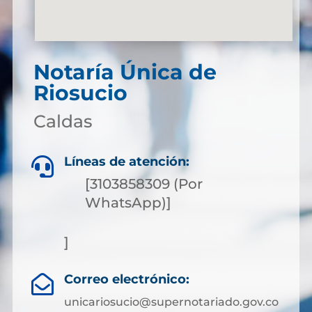
Notaría Única de
Riosucio
Caldas
Líneas de atención:

[3103858309 (Por
WhatsApp)]
]
Correo electrónico:

unicariosucio@supernotariado.gov.co