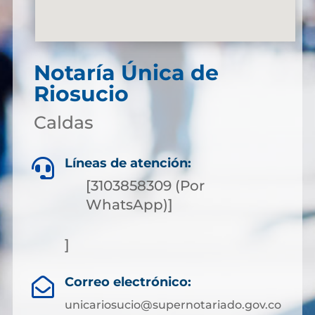
Notaría Única de
Riosucio
Caldas
Líneas de atención:

[3103858309 (Por
WhatsApp)]
]
Correo electrónico:

unicariosucio@supernotariado.gov.co