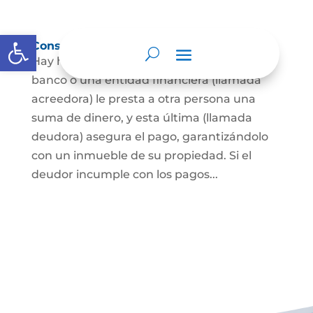
Abrir barra de herramientas
Constitución de hipoteca
Hay hipoteca cuando una persona, o un
banco o una entidad financiera (llamada
acreedora) le presta a otra persona una
suma de dinero, y esta última (llamada
deudora) asegura el pago, garantizándolo
con un inmueble de su propiedad. Si el
deudor incumple con los pagos...