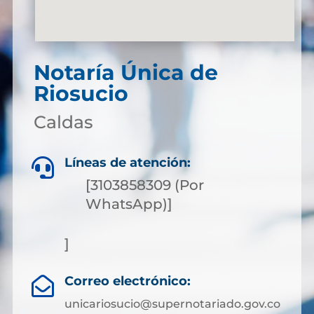
Notaría Única de
Riosucio
Caldas
Líneas de atención:

[3103858309 (Por
WhatsApp)]
]
Correo electrónico:

unicariosucio@supernotariado.gov.co