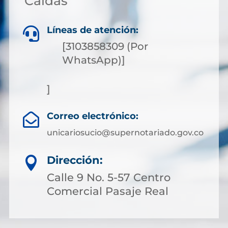
Caldas
Líneas de atención:

[3103858309 (Por
WhatsApp)]
]
Correo electrónico:

unicariosucio@supernotariado.gov.co
Dirección:

Calle 9 No. 5-57 Centro
Comercial Pasaje Real