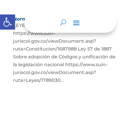
Abrir barra de herramientas
Normatividad
LEYES: Constitución Política de Colombia.
https://www.suin-
juriscol.gov.co/viewDocument.asp?
ruta=Constitucion/1687988 Ley 57 de 1887
Sobre adopción de Códigos y unificación de
la legislación nacional https://www.suin-
juriscol.gov.co/viewDocument.asp?
ruta=Leyes/1789030...