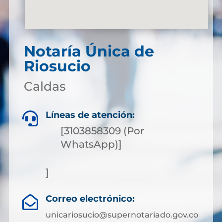
Notaría Única de
Riosucio
Caldas
Líneas de atención:

[3103858309 (Por
WhatsApp)]
]
Correo electrónico:

unicariosucio@supernotariado.gov.co