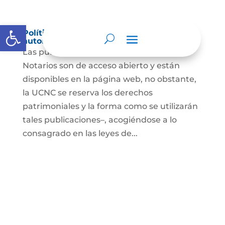
Abrir barra de herramientas
Política de derechos de autor y/o
autorización de uso sobre los contenidos
Las publicaciones de la UCNC y de los
Notarios son de acceso abierto y están
disponibles en la página web, no obstante,
la UCNC se reserva los derechos
patrimoniales y la forma como se utilizarán
tales publicaciones–, acogiéndose a lo
consagrado en las leyes de...