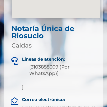
Notaría Única de
Riosucio
Caldas
Líneas de atención:

[3103858309 (Por
WhatsApp)]
]
Correo electrónico:
