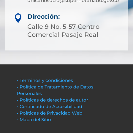
unicariosucio@supernotariado.gov.co
Dirección:

Calle 9 No. 5-57 Centro
Comercial Pasaje Real
• Términos y condiciones
• Política de Tratamiento de Datos
Personales
• Políticas de derechos de autor
• Certificado de Accesibilidad
• Políticas de Privacidad Web
• Mapa del Sitio