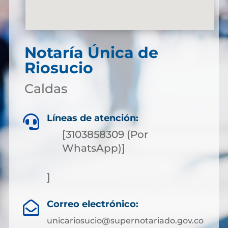
Notaría Única de
Riosucio
Caldas
Líneas de atención:

[3103858309 (Por
WhatsApp)]
]
Correo electrónico:

unicariosucio@supernotariado.gov.co