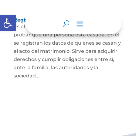
Abrir barra de herramientas
Registro Civil de Matrimonio
Es el documento público necesario para
probar que una persona está casada. En él
se registran los datos de quienes se casan y
el acto del matrimonio. Sirve para adquirir
derechos y cumplir obligaciones entre sí,
ante la familia, las autoridades y la
sociedad....