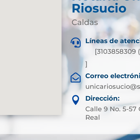
Riosucio
Caldas
Líneas de atenc

[3103858309 
]
Correo electrón

unicariosucio@s
Dirección:

Calle 9 No. 5-57
Real