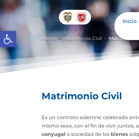
Inicio
Abrir barra de herramientas
Home
Matrimonio Civil
Matrimonio C
9
9
Matrimonio Civil
Es un contrato solemne celebrado ante
mismo sexo, con el fin de vivir juntos,
conyugal
o sociedad de los
bienes
adqu