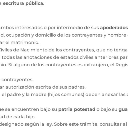
la
escritura pública
.
r ambos interesados o por intermedio de sus
apoderado
ad, ocupación y domicilio de los contrayentes y nombre
ar el matrimonio.
Civiles de Nacimiento de los contrayentes, que no ten
 todas las anotaciones de estados civiles anteriores pa
 Si alguno de los contrayentes es extranjero, el Regis
 contrayentes.
 autorización escrita de sus padres.
n el padre y la madre (hijos comunes) deben anexar las c
que se encuentren bajo su
patria potestad
o bajo su
gua
dad de cada hijo.
designado según la ley. Sobre este trámite, consultar al 