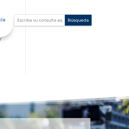
cia
mbre
y