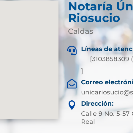
Notaría Ún
Riosucio
Caldas
Líneas de atenc

[3103858309 
]
Correo electrón

unicariosucio@s
Dirección:

Calle 9 No. 5-57
Real