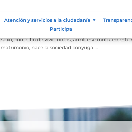
Atención y servicios a la ciudadanía
Transparen
Participa
 juez o notario, por el cual se unen legalmente un ho
exo, con el fin de vivir juntos, auxiliarse mutuamente 
l matrimonio, nace la sociedad conyugal...